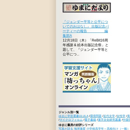
『ジェンダー平等と公平につ
いてのおはなし』 出版記念パ
ーティーの報告 編
集部A
12月18日（木）「ReBit16周
年感謝 & 絵本出版記念祭」と
題して、『ジェンダー平等と
公平につ...
ジャンル別一覧
ゆまに学芸選書ULULA
/
環境問題
/
近代文学
/
女性学
/
美
/
マイクロフィルム
/
電子書籍
/
漢字文化研究叢書
/
中国
ゆまに書房の好評シリーズ
写真が語る 地球激変 小学校高学年～高校向け（一般）