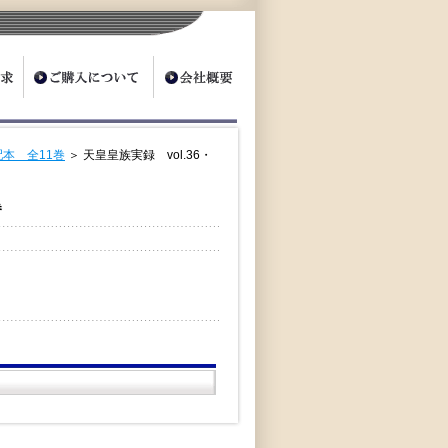
本 全11巻
＞ 天皇皇族実録 vol.36・
巻