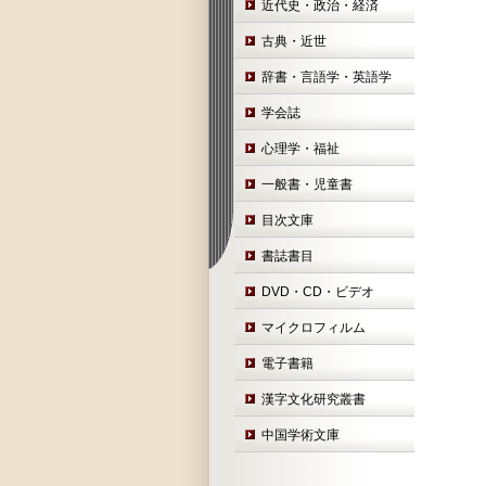
近代史・政治・経済
古典・近世
辞書・言語学・英語学
学会誌
心理学・福祉
一般書・児童書
目次文庫
書誌書目
DVD・CD・ビデオ
マイクロフィルム
電子書籍
漢字文化研究叢書
中国学術文庫