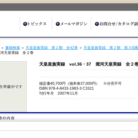
ter
＞
書籍検索
＞
天皇皇族実録 第２期 全42巻
＞
天皇皇族実録 第２期 第３回配
堀河天皇実録 全２巻
天皇皇族実録 vol.36・37 堀河天皇実録 全２
揃定価40,700円（揃本体37,000円） ※分売不可
ISBN 978-4-8433-1983-3 C3321
刊行年月 2007年11月