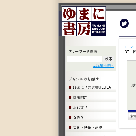
Twit
HOME
37 
→詳細検索へ
ゆまに学芸選書ULULA
環境問題
近代文学
女性学
美術・映像・建築