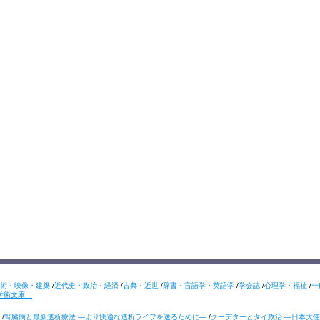
術・映像・建築
/
近代史・政治・経済
/
古典・近世
/
辞書・言語学・英語学
/
学会誌
/
心理学・福祉
/
一
学術文庫
/
腎臓病と最新透析療法 ―より快適な透析ライフを送るために―
/
クーデターとタイ政治 ―日本大使の