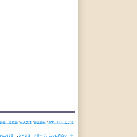
般書・児童書
/
目次文庫
/
書誌書目
/
DVD・CD・ビデオ
1035日―
/
ＤＶＤ版 名作ってこんなに面白い 全