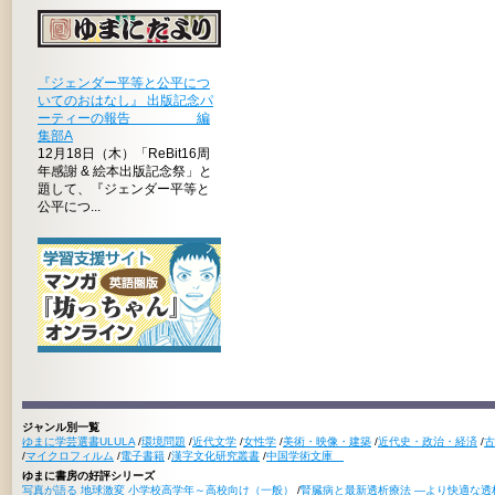
『ジェンダー平等と公平につ
いてのおはなし』 出版記念パ
ーティーの報告 編
集部A
12月18日（木）「ReBit16周
年感謝 & 絵本出版記念祭」と
題して、『ジェンダー平等と
公平につ...
ジャンル別一覧
ゆまに学芸選書ULULA
/
環境問題
/
近代文学
/
女性学
/
美術・映像・建築
/
近代史・政治・経済
/
古
/
マイクロフィルム
/
電子書籍
/
漢字文化研究叢書
/
中国学術文庫
ゆまに書房の好評シリーズ
写真が語る 地球激変 小学校高学年～高校向け（一般）
/
腎臓病と最新透析療法 ―より快適な透