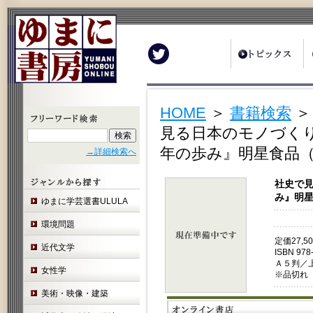
Twitter
HOME
＞
書籍検索
見る日本のモノづく
年の歩み』明星食品
→詳細検索へ
社史で見
み』明
ゆまに学芸選書ULULA
環境問題
定価27,
近代文学
ISBN 978
Ａ５判／
女性学
※品切れ
美術・映像・建築