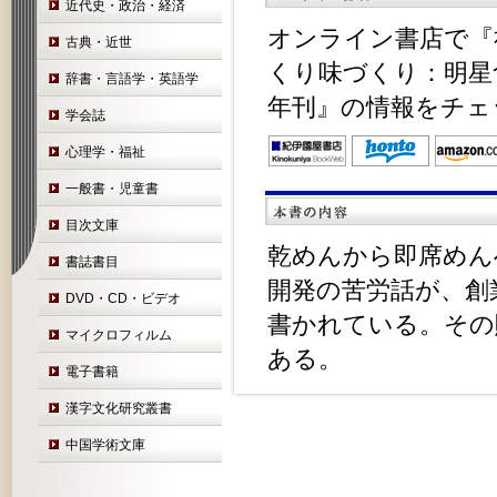
近代史・政治・経済
オンライン書店で『
古典・近世
くり味づくり：明星
辞書・言語学・英語学
年刊』の情報をチェ
学会誌
心理学・福祉
一般書・児童書
目次文庫
乾めんから即席めん
書誌書目
開発の苦労話が、創
DVD・CD・ビデオ
書かれている。その
マイクロフィルム
ある。
電子書籍
漢字文化研究叢書
中国学術文庫