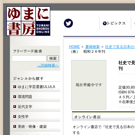
Twitter
HOME
＞
書籍検索
＞
社史で見る日本の
（株） 昭和２６年刊
社史で見
→詳細検索へ
刊
ゆまに学芸選書ULULA
定価30,
ISBN 978
環境問題
Ａ５判／
※在庫僅
近代文学
女性学
美術・映像・建築
オンライン書店で『社史で見る日本の
する