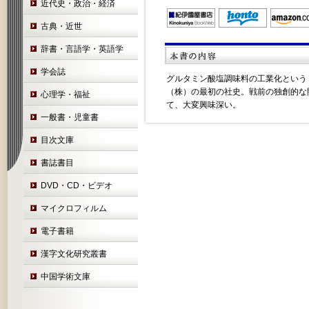
近代史・政治・経済
古典・近世
辞書・言語学・英語学
学会誌
グルタミン酸塩調味料の工業化という
（株）の最初の社史。戦前の独創的な
心理学・福祉
て、大変興味深い。
一般書・児童書
目次文庫
書誌書目
DVD・CD・ビデオ
マイクロフィルム
電子書籍
漢字文化研究叢書
中国学術文庫