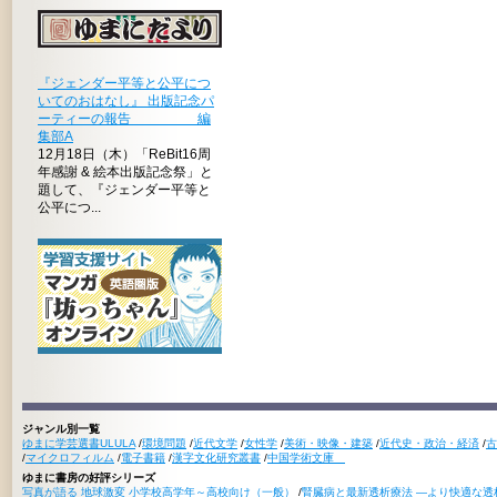
『ジェンダー平等と公平につ
いてのおはなし』 出版記念パ
ーティーの報告 編
集部A
12月18日（木）「ReBit16周
年感謝 & 絵本出版記念祭」と
題して、『ジェンダー平等と
公平につ...
ジャンル別一覧
ゆまに学芸選書ULULA
/
環境問題
/
近代文学
/
女性学
/
美術・映像・建築
/
近代史・政治・経済
/
古
/
マイクロフィルム
/
電子書籍
/
漢字文化研究叢書
/
中国学術文庫
ゆまに書房の好評シリーズ
写真が語る 地球激変 小学校高学年～高校向け（一般）
/
腎臓病と最新透析療法 ―より快適な透