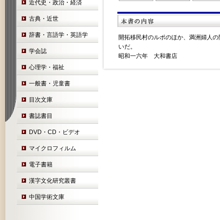
近代史・政治・経済
古典・近世
辞書・言語学・英語学
開拓移民村のルポのほか、満洲婦人の
いだ。
学会誌
昭和一六年 大和書店
心理学・福祉
一般書・児童書
目次文庫
書誌書目
DVD・CD・ビデオ
マイクロフィルム
電子書籍
漢字文化研究叢書
中国学術文庫