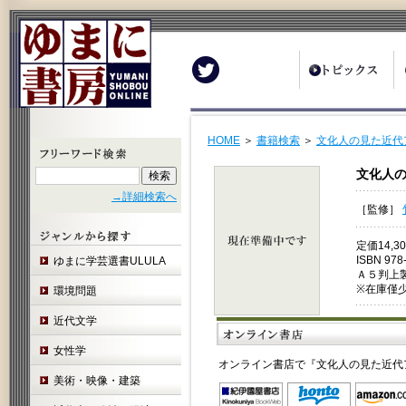
Twitter
HOME
＞
書籍検索
＞
文化人の見た近代
文化人
→詳細検索へ
［監修］
定価14,
ISBN 978
ゆまに学芸選書ULULA
Ａ５判上
※在庫僅
環境問題
近代文学
女性学
オンライン書店で『文化人の見た近代
美術・映像・建築