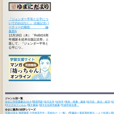
『ジェンダー平等と公平につ
いてのおはなし』 出版記念パ
ーティーの報告 編
集部A
12月18日（木）「ReBit16周
年感謝 & 絵本出版記念祭」と
題して、『ジェンダー平等と
公平につ...
ジャンル別一覧
ゆまに学芸選書ULULA
/
環境問題
/
近代文学
/
女性学
/
美術・映像・建築
/
近代史・政治・経済
/
古
/
マイクロフィルム
/
電子書籍
/
漢字文化研究叢書
/
中国学術文庫
ゆまに書房の好評シリーズ
写真が語る 地球激変 小学校高学年～高校向け（一般）
/
腎臓病と最新透析療法 ―より快適な透