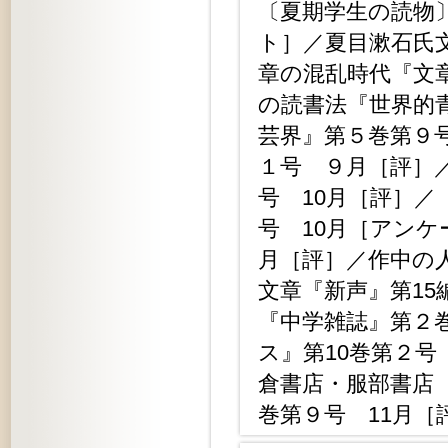
〔夏期学生の読物
ト］／夏目漱石氏
章の混乱時代『文
の読書法『世界的
芸界』第５巻第９
１号 ９月［評］
号 10月［評］／
号 10月［アンケ
月［評］／作中の人
文章『新声』第15
『中学雑誌』第２
ス』第10巻第２号
倉書店・服部書店
巻第９号 11月［