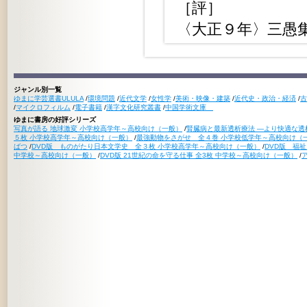
［評］
〈大正９年〉三愚
ジャンル別一覧
ゆまに学芸選書ULULA
/
環境問題
/
近代文学
/
女性学
/
美術・映像・建築
/
近代史・政治・経済
/
古
/
マイクロフィルム
/
電子書籍
/
漢字文化研究叢書
/
中国学術文庫
ゆまに書房の好評シリーズ
写真が語る 地球激変 小学校高学年～高校向け（一般）
/
腎臓病と最新透析療法 ―より快適な透
５枚 小学校高学年～高校向け（一般）
/
最強動物をさがせ 全４巻 小学校低学年～高校向け（
ばつ
/
DVD版 ものがたり日本文学史 全３枚 小学校高学年～高校向け（一般）
/
DVD版 福
中学校～高校向け（一般）
/
DVD版 21世紀の命を守る仕事 全3枚 中学校～高校向け（一般）
/