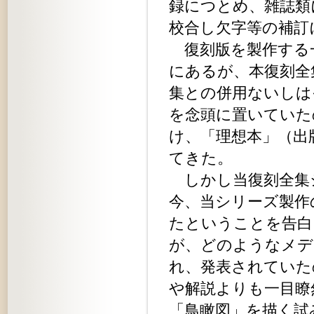
録につとめ、雑誌類
校合し欠字等の補訂
復刻版を製作する
にあるが、本復刻全
集との併用ないしは
を念頭に置いていた
け、「理想本」（出
てきた。
しかし当復刻全集
今、当シリーズ製作
たということを告白
が、どのようなメデ
れ、発表されていた
や解説よりも一目瞭
「鳥瞰図」を描く試