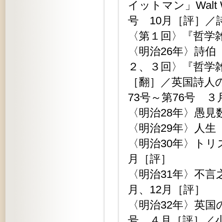
イットマン」Walt
号 10月［評］
〈第１回〉『哲学雑
〈明治26年〉詩
２、３回〉『哲学雑
［翻］／英国詩人
73号～第76号 
〈明治28年〉愚見
〈明治29年〉人生
〈明治30年〉ト
月［評］
〈明治31年〉不言
月、12月［評］
〈明治32年〉英
号 ４月［評］／