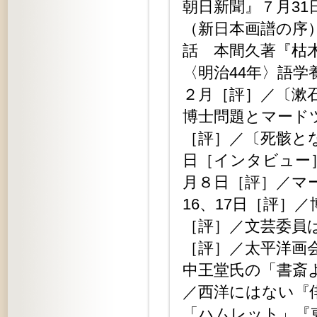
朝日新聞』７月3
（新日本画譜の序）
話 本間久著『枯木
〈明治44年〉語
２月［評］／〔漱
博士問題とマード
［評］／〔死骸と
日［インタビュー
月８日［評］／マ
16、17日［評］
［評］／文芸委員は
［評］／太平洋画会
中王堂氏の「書斎
／西洋にはない『
「ハムレット」『