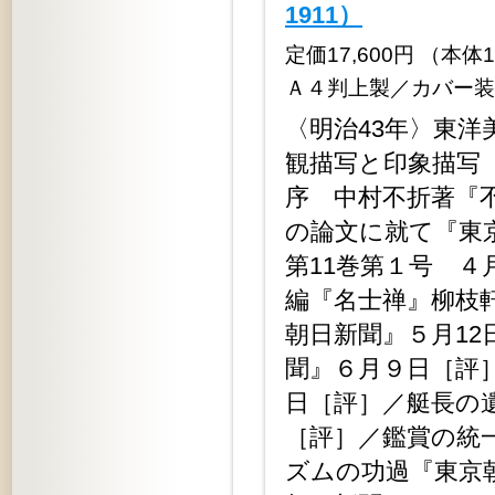
1911）
定価17,600円 （本体16,
Ａ４判上製／カバー装
〈明治43年〉東
観描写と印象描写
序 中村不折著『
の論文に就て『東
第11巻第１号 
編『名士禅』柳枝
朝日新聞』５月1
聞』６月９日［評
日［評］／艇長の
［評］／鑑賞の統
ズムの功過『東京