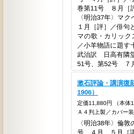
巻第11号 ８月［
〈明治37年〉マ
１月［評］／俳句
マの歌・カリック
／小羊物語に題す
武治訳 日高有隣
51号、第52号 
漱石評論・講演復刻
1906）
定価11,880円 （本体10,
Ａ４判上製／カバー装
〈明治38年〉倫敦
号 ４月、５月［