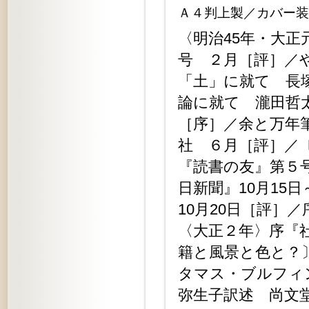
Ａ４判上製／カバー装
〈明治45年・大
号 ２月［評］／
「土」に就て 長
論に就て 瀧田哲
［序］／余と万年
社 ６月［評］／
『読書の友』第５
日新聞』10月15
10月20日［評］
〈大正２年〉序『
籍と風景と色と？
タマス・ブルフィ
弥生子訳述 尚文