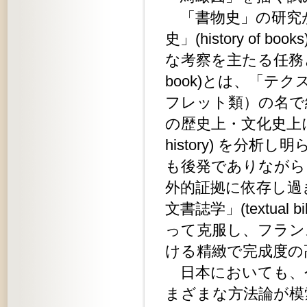
「書物史」の研究
史」(history o
な考察を主たる任務とした
book)とは、「テ
フレット類）の名で
の歴史上・文化史上に果たし
history) を
も後発でありながら
外的証拠に依存し過
文書誌学」(textual
って克服し、フラン
ける精緻で完成度の
日本においても、
まざまな方法論が模