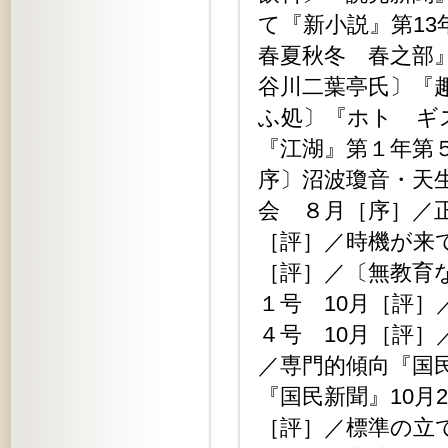
て『新小説』第1
春夏秋冬 春之部
谷川二葉亭氏〕『
ふ処〕『ホトゝギス
『江湖』第１年第
序〕沼波瓊音・天
会 ８月［序］／正
［評］／時機が来
［評］／〔無教育
１号 10月［評
４号 10月［評］
／専門的傾向『国
『国民新聞』10月
［評］／標準の立