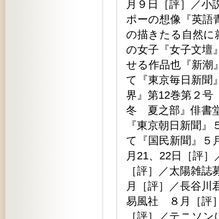
月９日［評］／小
ポーの想像『英語
の描きたる自然に
の女子『女子文壇
せる作品也『新潮
て『東京毎日新聞
界』第12巻第２
冬 夏之部』俳書
『東京朝日新聞』
て『国民新聞』５
月21、22日［評
［評］／太陽雑誌
月［評］／長谷川
易風社 ８月［評
［評］／テニソン