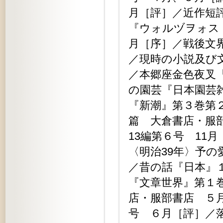
月［評］／近作短
『ウォルヅヲォス
月［序］／戦後文
／現時の小説及び
／本郷座金色夜叉
の園芸『日本園芸
『新潮』第３巻第
篇 大倉書店・服
13編第６号 11月
〈明治39年〉予の
／昔の話『日本』
『文章世界』第１
店・服部書店 ５
号 ６月［評］／