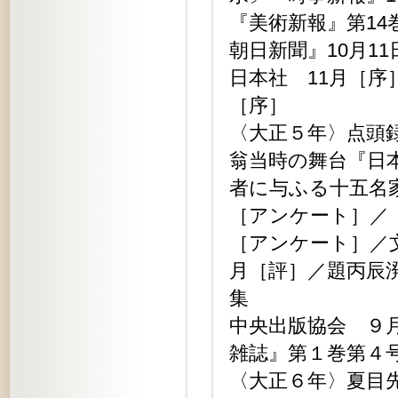
『美術新報』第14
朝日新聞』10月1
日本社 11月［序
［序］
〈大正５年〉点頭
翁当時の舞台『日本
者に与ふる十五名
［アンケート］／
［アンケート］／
月［評］／題丙辰
集
中央出版協会 ９
雑誌』第１巻第４
〈大正６年〉夏目