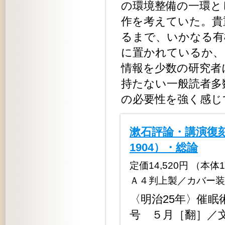
の環境整備の一環と
作を考えていた。貴
るまで、いかなる有
に置かれているか、
情報を少数の研究者
持たない一般読者多
の必要性を
漱石評論・講演復刻
1904）・総論
定価14,520円 （本体13,
Ａ４判上製／カバー装
〈明治25年〉催眠術 (
号 ５月［翻］／