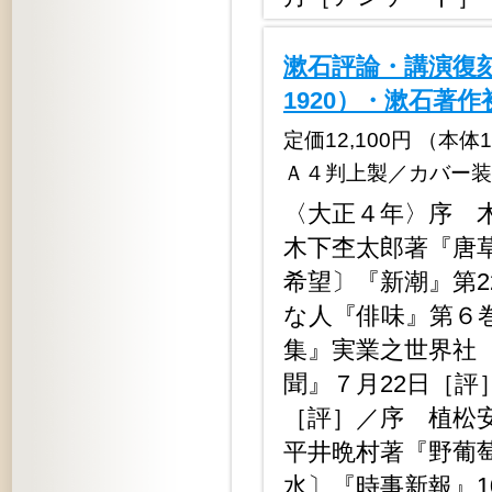
漱石評論・講演復刻
1920）・漱石著
定価12,100円 （本体11,
Ａ４判上製／カバー装
〈大正４年〉序 
木下杢太郎著『唐
希望〕『新潮』第
な人『俳味』第６
集』実業之世界社
聞』７月22日［評
［評］／序 植松
平井晩村著『野葡
水〕『時事新報』