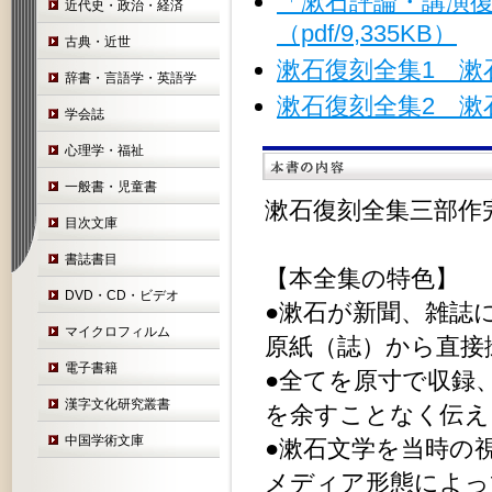
「漱石評論・講演
近代史・政治・経済
（pdf/9,335KB）
古典・近世
漱石復刻全集1 漱
辞書・言語学・英語学
漱石復刻全集2 漱
学会誌
心理学・福祉
一般書・児童書
漱石復刻全集三部作
目次文庫
書誌書目
【本全集の特色】
DVD・CD・ビデオ
●漱石が新聞、雑誌
マイクロフィルム
原紙（誌）から直接
電子書籍
●全てを原寸で収録
漢字文化研究叢書
を余すことなく伝え
中国学術文庫
●漱石文学を当時の
メディア形態によっ