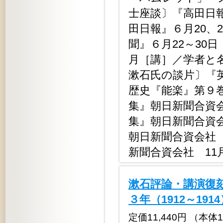
士座談〕『高田日
田日報』６月20、
聞』６月22～30
月［講］／学者と
漱石氏の談片〕『
歴史『能楽』第９巻
集』朝日新聞合資
集』朝日新聞合資
朝日新聞合資会社
新聞合資会社 11
漱石評論・講演復
３年（1912～191
定価11,440円 （本体10,