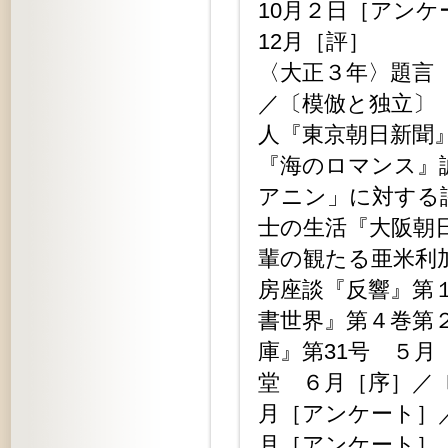
10月２日［アン
12月［評］
〈大正３年〉題言
／〔模倣と独立〕『
人『東京朝日新聞
『海のロマンス』
アニン」に対する
士の生活『大阪朝
輩の観たる亜米利
房座談『反響』第
書世界』第４巻第
庫』第31号 ５
堂 ６月［序］／
月［アンケート］
月［アンケート］