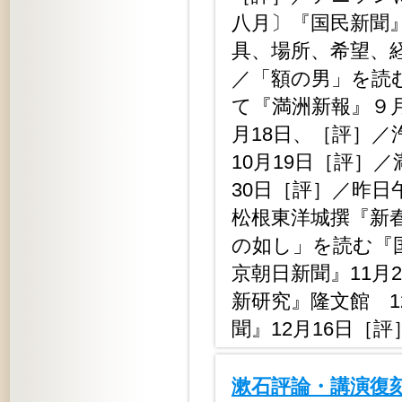
八月〕『国民新聞
具、場所、希望、
／「額の男」を読
て『満洲新報』９月
月18日、［評］
10月19日［評］
30日［評］／昨日
松根東洋城撰『新
の如し」を読む『
京朝日新聞』11月
新研究』隆文館 
聞』12月16日［評
漱石評論・講演復刻全