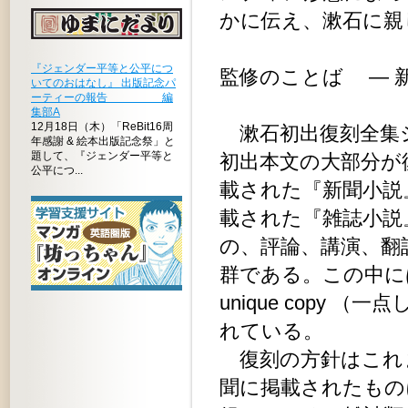
かに伝え、漱石に親
『ジェンダー平等と公平につ
監修のことば ― 
いてのおはなし』 出版記念パ
ーティーの報告 編
山下 
集部A
12月18日（木）「ReBit16周
漱石初出復刻全集
年感謝 & 絵本出版記念祭」と
題して、『ジェンダー平等と
初出本文の大部分が
公平につ...
載された『新聞小説
載された『雑誌小説
の、評論、講演、翻
群である。この中に
unique copy
れている。
復刻の方針はこれ
聞に掲載されたもの