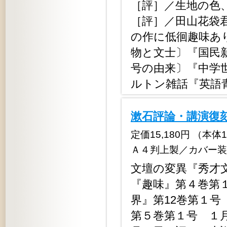
［評］／生地の色
［評］／田山花袋
の作に低徊趣味あ
物と文士〕『国民新
号の由来〕『中学世
ルトン雑話『英語青
漱石評論・講演復刻
定価15,180円 （本体13,
Ａ４判上製／カバー装
文壇の変異『秀才
『趣味』第４巻第
界』第12巻第１
第５巻第１号 １