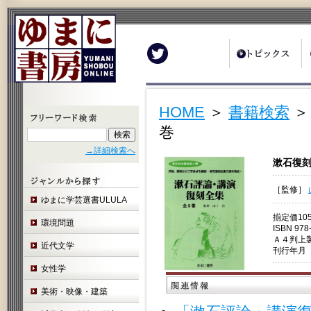
Twitter
HOME
＞
書籍検索
＞
巻
→詳細検索へ
漱石復
［監修］
ゆまに学芸選書ULULA
揃定価10
環境問題
ISBN 978
Ａ４判上
近代文学
刊行年月 
女性学
美術・映像・建築