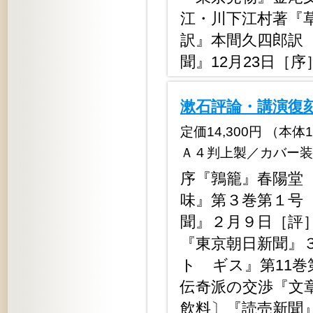
江・川下江村著『
訳』本間久四郎訳
聞』12月23日［序
漱石評論・講演復刻
定価14,300円 （本体13,
Ａ４判上製／カバー装
序『鶉籠』春陽堂
味』第３巻第１号
聞』２月９日［評
『東京朝日新聞』
トゝギス』第11
伝奇派の交渉『文
飲料〕『読売新聞