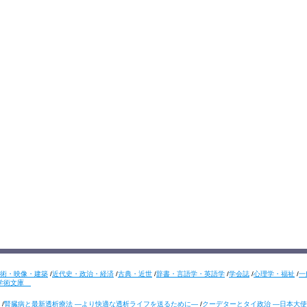
術・映像・建築
/
近代史・政治・経済
/
古典・近世
/
辞書・言語学・英語学
/
学会誌
/
心理学・福祉
/
一
学術文庫
/
腎臓病と最新透析療法 ―より快適な透析ライフを送るために―
/
クーデターとタイ政治 ―日本大使の