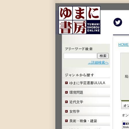
Twit
HOME
→詳細検索へ
ゆまに学芸選書ULULA
環境問題
近代文学
女性学
オン
美術・映像・建築