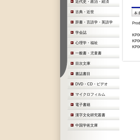
近代史・政治・経済
古典・近世
辞書・言語学・英語学
Pr
学会誌
KP0
KP0
心理学・福祉
KP
一般書・児童書
目次文庫
書誌書目
DVD・CD・ビデオ
マイクロフィルム
電子書籍
漢字文化研究叢書
中国学術文庫