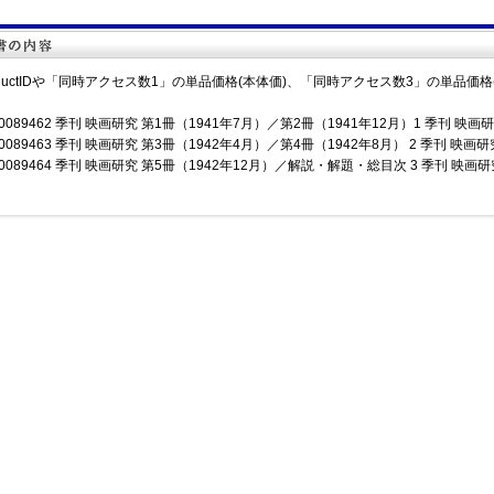
oductIDや「同時アクセス数1」の単品価格(本体価)、「同時アクセス数3」の単品価
0089462 季刊 映画研究 第1冊（1941年7月）／第2冊（1941年12月）1 季刊 映画研究 ¥
0089463 季刊 映画研究 第3冊（1942年4月）／第4冊（1942年8月） 2 季刊 映画研究 ¥2
00089464 季刊 映画研究 第5冊（1942年12月）／解説・解題・総目次 3 季刊 映画研究 ¥2