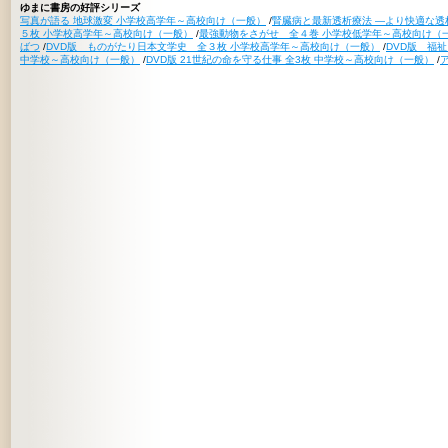
ゆまに書房の好評シリーズ
写真が語る 地球激変 小学校高学年～高校向け（一般）
/
腎臓病と最新透析療法 ―より快適な透
５枚 小学校高学年～高校向け（一般）
/
最強動物をさがせ 全４巻 小学校低学年～高校向け（
ばつ
/
DVD版 ものがたり日本文学史 全３枚 小学校高学年～高校向け（一般）
/
DVD版 福
中学校～高校向け（一般）
/
DVD版 21世紀の命を守る仕事 全3枚 中学校～高校向け（一般）
/