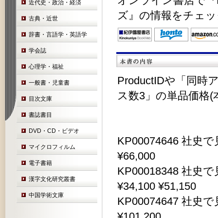
オンライン書店で『K
近代史・政治・経済
ズ』の情報をチェッ
古典・近世
辞書・言語学・英語学
学会誌
心理学・福祉
ProductIDや「
一般書・児童書
ス数3」の単品価格(
目次文庫
書誌書目
DVD・CD・ビデオ
KP00074646 社
マイクロフィルム
¥66,000
電子書籍
KP00018348 
漢字文化研究叢書
¥34,100 ¥51,150
中国学術文庫
KP00074647 社
¥101,200