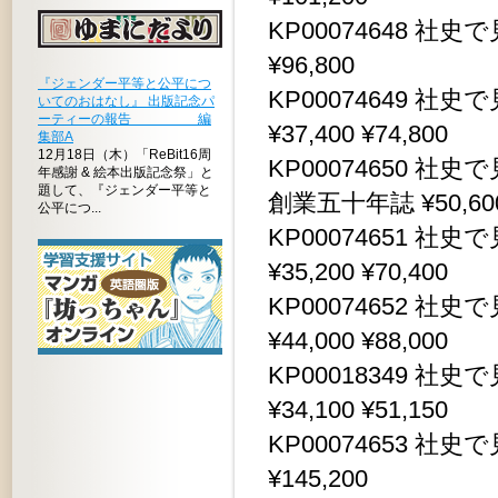
KP00074648 社
¥96,800
『ジェンダー平等と公平につ
KP00074649 
いてのおはなし』 出版記念パ
ーティーの報告 編
¥37,400 ¥74,800
集部A
12月18日（木）「ReBit16周
KP00074650 
年感謝 & 絵本出版記念祭」と
題して、『ジェンダー平等と
創業五十年誌 ¥50,600 
公平につ...
KP00074651 
¥35,200 ¥70,400
KP00074652 
¥44,000 ¥88,000
KP00018349 
¥34,100 ¥51,150
KP00074653 社
¥145,200