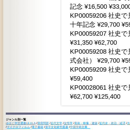
記念 ¥16,500 ¥33,00
KP00059206 
十年記念 ¥29,700 ¥59
KP00059207 
¥31,350 ¥62,700
KP00059208 
式会社） ¥29,700 ¥59
KP00059209 社史
¥59,400
KP00028061 社
¥62,700 ¥125,400
ジャンル別一覧
ゆまに学芸選書ULULA
/
環境問題
/
近代文学
/
女性学
/
美術・映像・建築
/
近代史・政治・経済
/
古
/
マイクロフィルム
/
電子書籍
/
漢字文化研究叢書
/
中国学術文庫