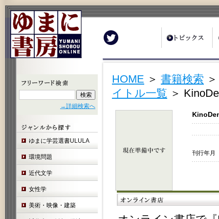
Twitter
HOME
＞
書籍検索
イトル一覧
＞ Kin
→詳細検索へ
Kino
ゆまに学芸選書ULULA
刊行年月 
環境問題
近代文学
女性学
美術・映像・建築