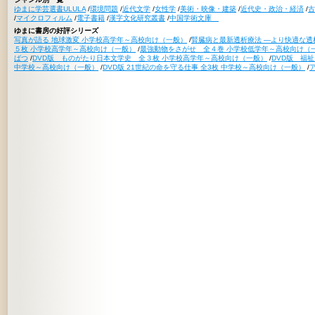
ゆまに学芸選書ULULA
/
環境問題
/
近代文学
/
女性学
/
美術・映像・建築
/
近代史・政治・経済
/
古
/
マイクロフィルム
/
電子書籍
/
漢字文化研究叢書
/
中国学術文庫
ゆまに書房の好評シリーズ
写真が語る 地球激変 小学校高学年～高校向け（一般）
/
腎臓病と最新透析療法 ―より快適な透
５枚 小学校高学年～高校向け（一般）
/
最強動物をさがせ 全４巻 小学校低学年～高校向け（
ばつ
/
DVD版 ものがたり日本文学史 全３枚 小学校高学年～高校向け（一般）
/
DVD版 福
中学校～高校向け（一般）
/
DVD版 21世紀の命を守る仕事 全3枚 中学校～高校向け（一般）
/