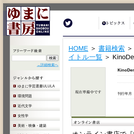
Twitter
HOME
＞
書籍検索
イトル一覧
＞ Kin
→詳細検索へ
Kino
ゆまに学芸選書ULULA
刊行年月 
環境問題
近代文学
女性学
美術・映像・建築