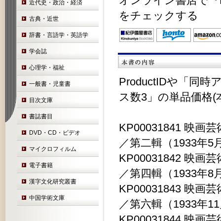
オンライン書店で『K
近代史・政治・経済
をチェックする
古典・近世
辞書・言語学・英語学
学会誌
心理学・福祉
ProductIDや「
一般書・児童書
ス数3」の単品価格(
目次文庫
書誌書目
KP00031841 映
DVD・CD・ビデオ
／第二輯（1933年5月） 
マイクロフィルム
KP00031842 映
電子書籍
／第四輯（1933年8月） 
漢字文化研究叢書
KP00031843 映
中国学術文庫
／第六輯（1933年11月）
KP00031844 映