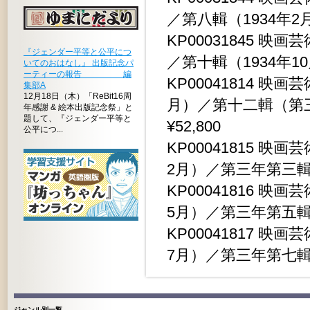
／第八輯（1934年2月） 
KP00031845 映
『ジェンダー平等と公平につ
／第十輯（1934年10月）
いてのおはなし』 出版記念パ
ーティーの報告 編
KP00041814 映
集部A
12月18日（木）「ReBit16周
月）／第十二輯（第三年
年感謝 & 絵本出版記念祭」と
題して、『ジェンダー平等と
¥52,800
公平につ...
KP00041815 
2月）／第三年第三輯（19
KP00041816 
5月）／第三年第五輯（19
KP00041817 
7月）／第三年第七輯（19
ジャンル別一覧