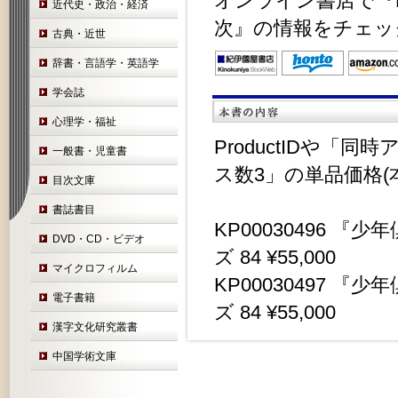
オンライン書店で『K
近代史・政治・経済
次』の情報をチェッ
古典・近世
辞書・言語学・英語学
学会誌
心理学・福祉
ProductIDや「
一般書・児童書
ス数3」の単品価格(
目次文庫
書誌書目
KP00030496 
DVD・CD・ビデオ
ズ 84 ¥55,000
マイクロフィルム
KP00030497 
電子書籍
ズ 84 ¥55,000
漢字文化研究叢書
中国学術文庫