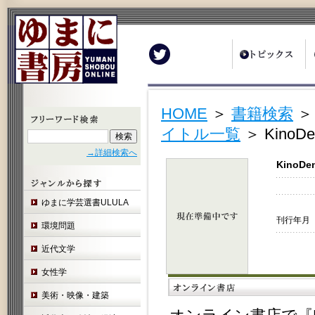
Twitter
HOME
＞
書籍検索
イトル一覧
＞ Kin
→詳細検索へ
Kino
ゆまに学芸選書ULULA
刊行年月 
環境問題
近代文学
女性学
美術・映像・建築