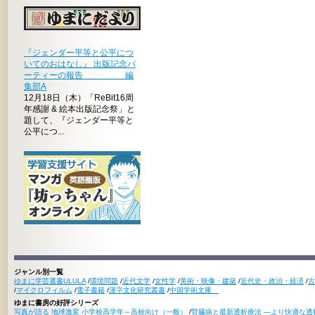
『ジェンダー平等と公平につ
いてのおはなし』 出版記念パ
ーティーの報告 編
集部A
12月18日（木）「ReBit16周
年感謝 & 絵本出版記念祭」と
題して、『ジェンダー平等と
公平につ...
ジャンル別一覧
ゆまに学芸選書ULULA
/
環境問題
/
近代文学
/
女性学
/
美術・映像・建築
/
近代史・政治・経済
/
古
/
マイクロフィルム
/
電子書籍
/
漢字文化研究叢書
/
中国学術文庫
ゆまに書房の好評シリーズ
写真が語る 地球激変 小学校高学年～高校向け（一般）
/
腎臓病と最新透析療法 ―より快適な透