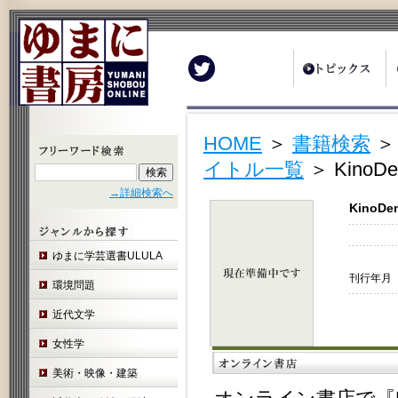
Twitter
HOME
＞
書籍検索
イトル一覧
＞ Kin
→詳細検索へ
Kino
ゆまに学芸選書ULULA
刊行年月 
環境問題
近代文学
女性学
美術・映像・建築