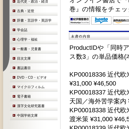
オンライン書店で『K
近代史・政治・経済
巻』の情報をチェッ
古典・近世
辞書・言語学・英語学
学会誌
心理学・福祉
ProductIDや「
一般書・児童書
ス数3」の単品価格(
目次文庫
書誌書目
KP00018336 
DVD・CD・ビデオ
¥31,000 ¥46,500
マイクロフィルム
KP00018337 
電子書籍
天国／海外苦学案内 ¥31,
漢字文化研究叢書
KP00018338 
中国学術文庫
渡米策 ¥31,000 ¥46,
KP00018339 