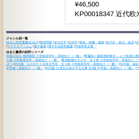
¥46,500
KP00018347 近代欧
ジャンル別一覧
ゆまに学芸選書ULULA
/
環境問題
/
近代文学
/
女性学
/
美術・映像・建築
/
近代史・政治・経済
/
古
/
マイクロフィルム
/
電子書籍
/
漢字文化研究叢書
/
中国学術文庫
ゆまに書房の好評シリーズ
写真が語る 地球激変 小学校高学年～高校向け（一般）
/
腎臓病と最新透析療法 ―より快適な透
５枚 小学校高学年～高校向け（一般）
/
最強動物をさがせ 全４巻 小学校低学年～高校向け（
ばつ
/
DVD版 ものがたり日本文学史 全３枚 小学校高学年～高校向け（一般）
/
DVD版 福
中学校～高校向け（一般）
/
DVD版 21世紀の命を守る仕事 全3枚 中学校～高校向け（一般）
/