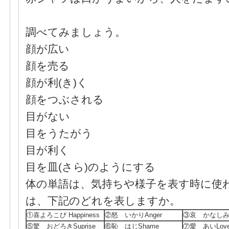
調べてみましょう。
顔が広い
顔を売る
顔が利(き)く
顔をつぶされる
目がない
目をうたがう
目が利く
目を皿(さら)のようにする
体の単語は、気持ちや様子を表す時に使
は、下記のどれを表しますか。
①喜よろこび Happiness
②怒 いかりAnger
③哀 かなしみS
⑤驚 おどろきSuprise
⑥恥 はじShame
⑦愛 あいLov